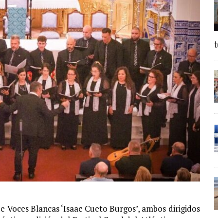
t
de Voces Blancas ‘Isaac Cueto Burgos’, ambos dirigidos